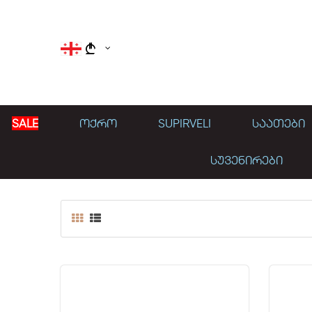
}
SALE
ᲝᲥᲠᲝ
SUPIRVELI
ᲡᲐᲐᲗᲔᲑᲘ
ᲡᲣᲕᲔᲜᲘᲠᲔᲑᲘ