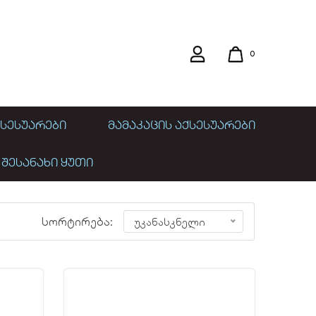
0
ᲡᲔᲡᲣᲐᲠᲔᲑᲘ
ᲛᲐᲛᲐᲙᲐᲪᲘᲡ ᲐᲥᲡᲔᲡᲣᲐᲠᲔᲑᲘ
 ᲨᲔᲡᲐᲜᲐᲮᲘ ᲧᲣᲗᲘ
სორტირება:
უკანასკნელი