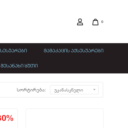
0
ᲡᲔᲡᲣᲐᲠᲔᲑᲘ
ᲛᲐᲛᲐᲙᲐᲪᲘᲡ ᲐᲥᲡᲔᲡᲣᲐᲠᲔᲑᲘ
 ᲨᲔᲡᲐᲜᲐᲮᲘ ᲧᲣᲗᲘ
ე
სორტირება:
უკანასკნელი