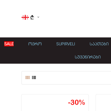
}
SALE
ᲝᲥᲠᲝ
SUPIRVELI
ᲡᲐᲐᲗᲔᲑᲘ
ᲡᲣᲕᲔᲜᲘᲠᲔᲑᲘ