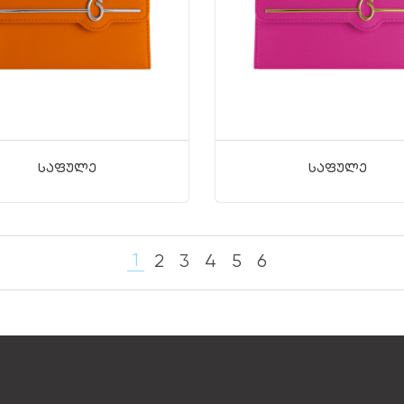
Საფულე
Საფულე
1
2
3
4
5
6