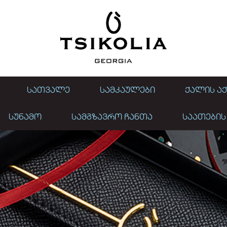
ᲡᲐᲗᲕᲐᲚᲔ
ᲡᲐᲛᲙᲐᲣᲚᲔᲑᲘ
ᲥᲐᲚᲘᲡ ᲐᲥ
ᲡᲣᲜᲐᲛᲝ
ᲡᲐᲛᲒᲖᲐᲕᲠᲝ ᲩᲐᲜᲗᲐ
ᲡᲐᲐᲗᲔᲑᲘᲡ