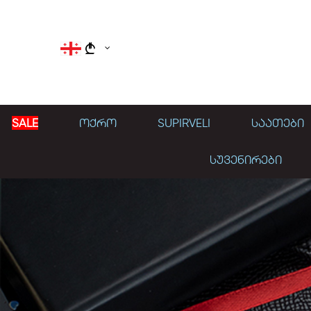
}
SALE
ᲝᲥᲠᲝ
SUPIRVELI
ᲡᲐᲐᲗᲔᲑᲘ
ᲡᲣᲕᲔᲜᲘᲠᲔᲑᲘ