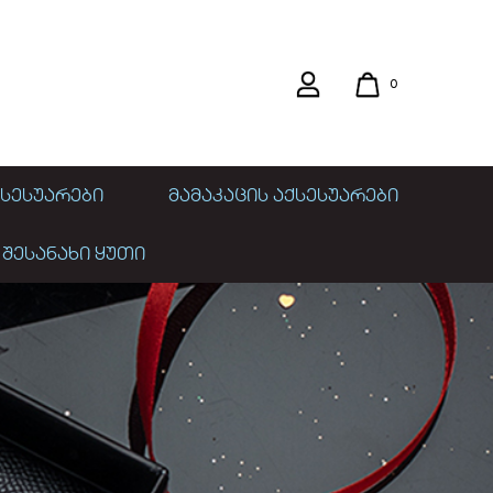
0
ᲡᲔᲡᲣᲐᲠᲔᲑᲘ
ᲛᲐᲛᲐᲙᲐᲪᲘᲡ ᲐᲥᲡᲔᲡᲣᲐᲠᲔᲑᲘ
 ᲨᲔᲡᲐᲜᲐᲮᲘ ᲧᲣᲗᲘ