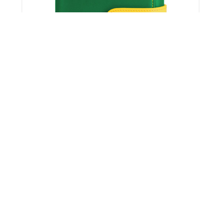
Men Wallet
234.50
}
335
}