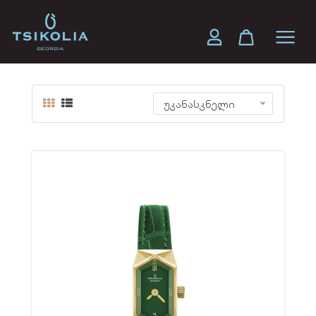
ოქროს "კოლხის"
უკანასკნელი