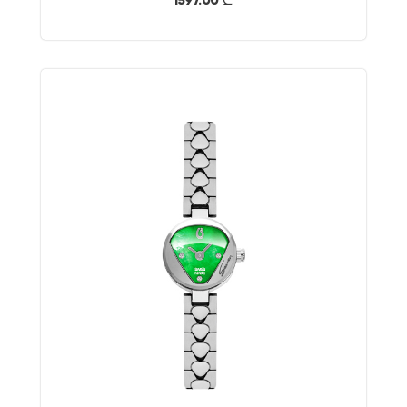
1597.00
}