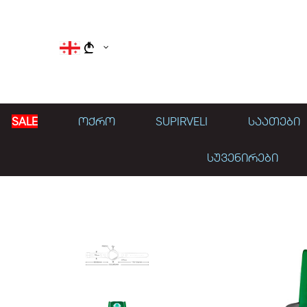
}
SALE
ᲝᲥᲠᲝ
SUPIRVELI
ᲡᲐᲐᲗᲔᲑᲘ
ᲡᲣᲕᲔᲜᲘᲠᲔᲑᲘ