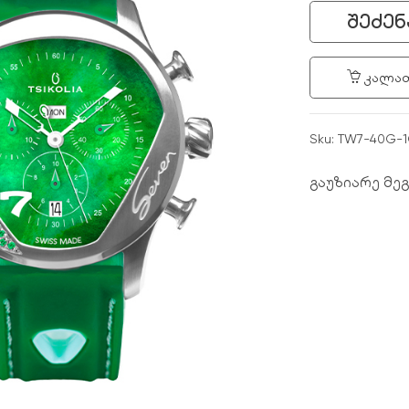
ᲨᲔᲫᲔᲜ
ᲙᲐᲚᲐᲗ
Sku:
TW7-40G-
გაუზიარე მე