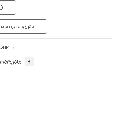
Ა
ᲐᲨᲘ ᲓᲐᲛᲐᲢᲔᲑᲐ
1GNM-R
გობრებს: