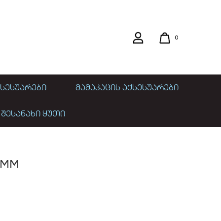
0
ᲡᲔᲡᲣᲐᲠᲔᲑᲘ
ᲛᲐᲛᲐᲙᲐᲪᲘᲡ ᲐᲥᲡᲔᲡᲣᲐᲠᲔᲑᲘ
 ᲨᲔᲡᲐᲜᲐᲮᲘ ᲧᲣᲗᲘ
0MM