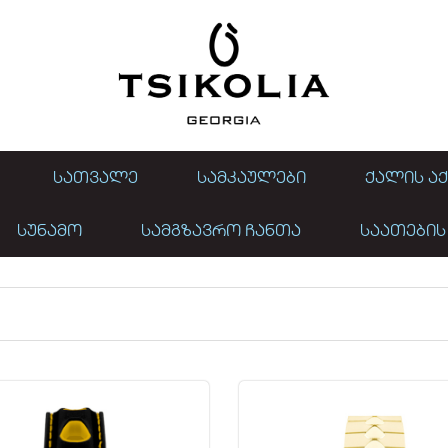
ᲡᲐᲗᲕᲐᲚᲔ
ᲡᲐᲛᲙᲐᲣᲚᲔᲑᲘ
ᲥᲐᲚᲘᲡ ᲐᲥ
ᲡᲣᲜᲐᲛᲝ
ᲡᲐᲛᲒᲖᲐᲕᲠᲝ ᲩᲐᲜᲗᲐ
ᲡᲐᲐᲗᲔᲑᲘᲡ
SEVEN 46 MM