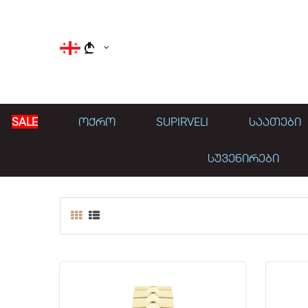
}
SALE
ᲝᲥᲠᲝ
SUPIRVELI
ᲡᲐᲐᲗᲔᲑᲘ
ᲡᲣᲕᲔᲜᲘᲠᲔᲑᲘ