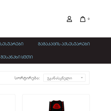
0
ᲡᲔᲡᲣᲐᲠᲔᲑᲘ
ᲛᲐᲛᲐᲙᲐᲪᲘᲡ ᲐᲥᲡᲔᲡᲣᲐᲠᲔᲑᲘ
 ᲨᲔᲡᲐᲜᲐᲮᲘ ᲧᲣᲗᲘ
სორტირება:
უკანასკნელი