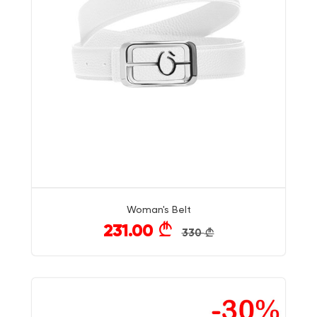
Woman's Belt
231.00
}
330
}