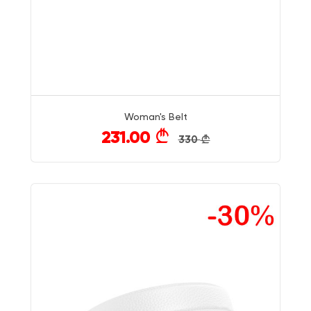
Woman's Belt
231.00
}
330
}