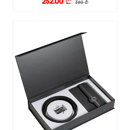
252.00
}
360
}