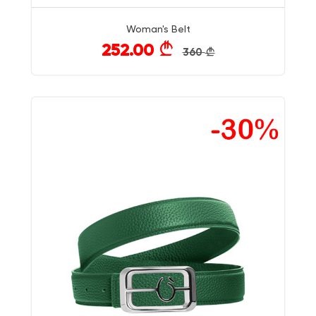
Woman's Belt
252.00
}
360
}