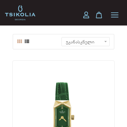
ოქროს "კოლხის"
უკანასკნელი