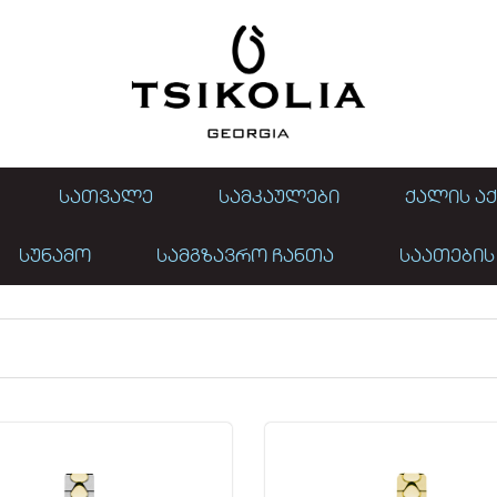
ᲡᲐᲗᲕᲐᲚᲔ
ᲡᲐᲛᲙᲐᲣᲚᲔᲑᲘ
ᲥᲐᲚᲘᲡ ᲐᲥ
ᲡᲣᲜᲐᲛᲝ
ᲡᲐᲛᲒᲖᲐᲕᲠᲝ ᲩᲐᲜᲗᲐ
ᲡᲐᲐᲗᲔᲑᲘᲡ
SEVEN 16 MM