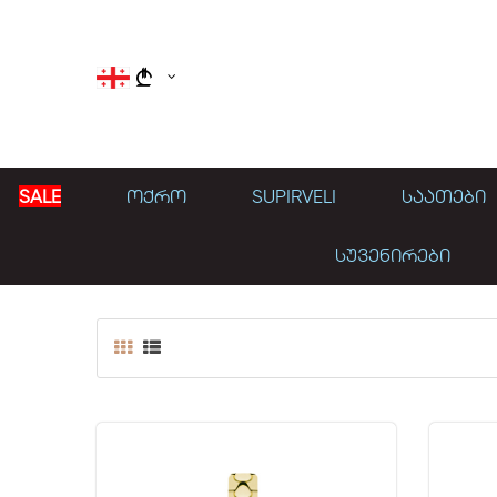
}
SALE
ᲝᲥᲠᲝ
SUPIRVELI
ᲡᲐᲐᲗᲔᲑᲘ
ᲡᲣᲕᲔᲜᲘᲠᲔᲑᲘ