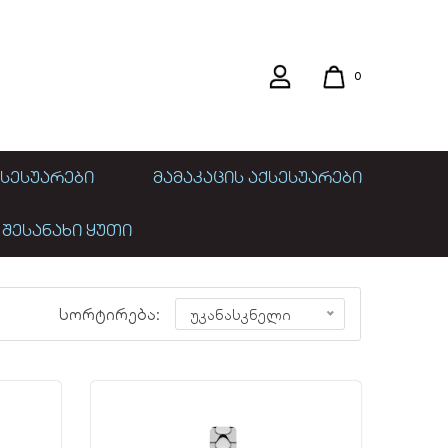
0
ᲡᲔᲡᲣᲐᲠᲔᲑᲘ
ᲛᲐᲛᲐᲙᲐᲪᲘᲡ ᲐᲥᲡᲔᲡᲣᲐᲠᲔᲑᲘ
 ᲨᲔᲡᲐᲜᲐᲮᲘ ᲧᲣᲗᲘ
სორტირება:
უკანასკნელი