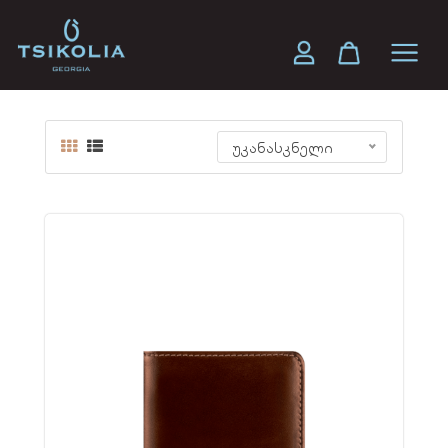
ბარათის ჩასადები
უკანასკნელი