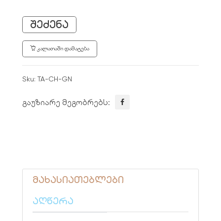
ᲨᲔᲫᲔᲜᲐ
ᲙᲐᲚᲐᲗᲐᲨᲘ ᲓᲐᲛᲐᲢᲔᲑᲐ
Sku:
TA-CH-GN
გაუზიარე მეგობრებს:
მახასიათებლები
აღწერა