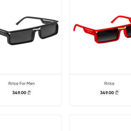
Ritsa For Men
Ritsa
349.00
349.00
}
}