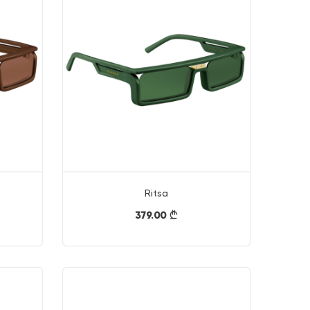
Ritsa
379.00
}