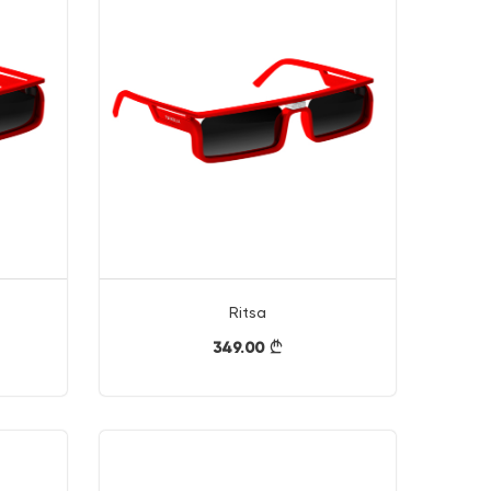
Ritsa
349.00
}