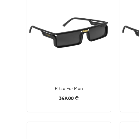
Ritsa For Men
349.00
}