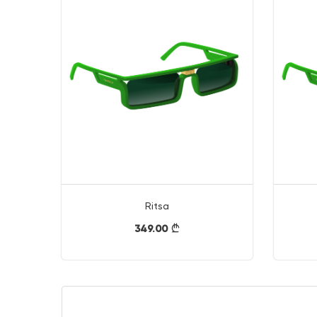
Ritsa
349.00
}