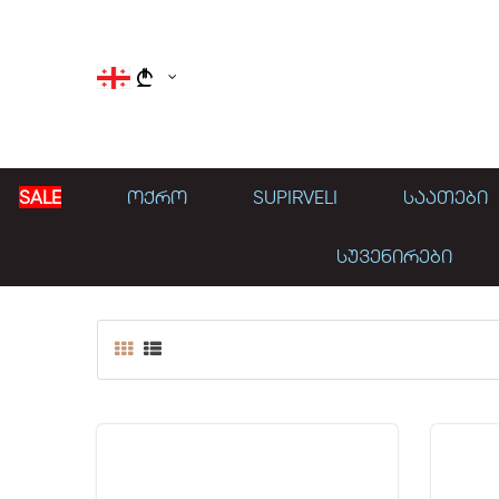
}
SALE
ᲝᲥᲠᲝ
SUPIRVELI
ᲡᲐᲐᲗᲔᲑᲘ
ᲡᲣᲕᲔᲜᲘᲠᲔᲑᲘ