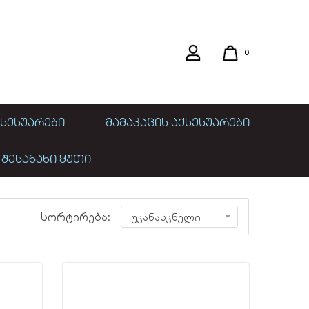
0
ᲡᲔᲡᲣᲐᲠᲔᲑᲘ
ᲛᲐᲛᲐᲙᲐᲪᲘᲡ ᲐᲥᲡᲔᲡᲣᲐᲠᲔᲑᲘ
 ᲨᲔᲡᲐᲜᲐᲮᲘ ᲧᲣᲗᲘ
სორტირება:
უკანასკნელი