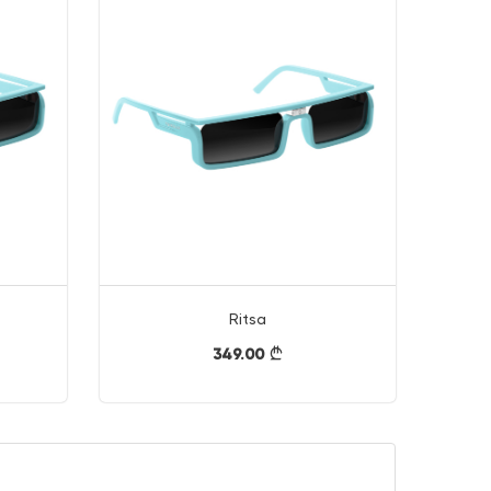
Ritsa
349.00
}