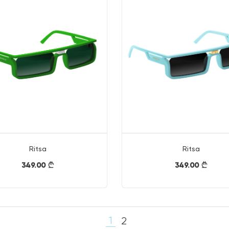
Ritsa
Ritsa
349.00
349.00
}
}
1
2