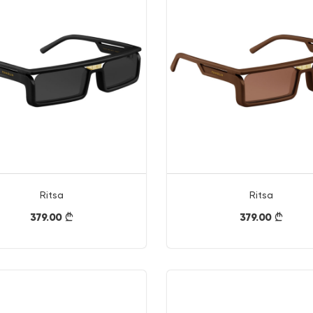
Ritsa
Ritsa
379.00
379.00
}
}