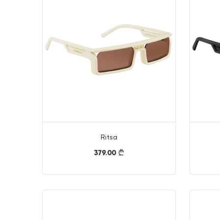
Ritsa
379.00
}